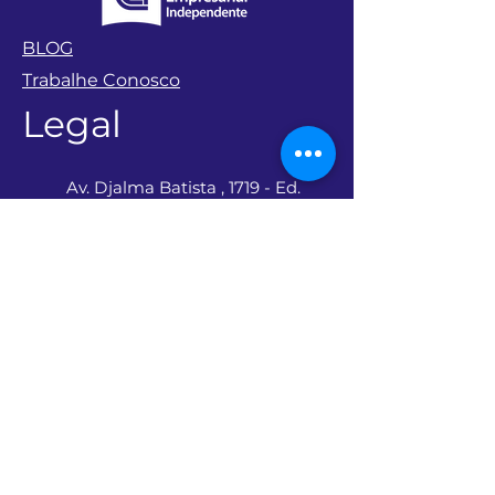
BLOG
Trabalhe Conosco
Legal
Av. Djalma Batista , 1719 - Ed.
Atlantic Tower - Torre
Business/ Sala 209 e 210 -
Chapada , Manaus - AM ,
69050
(92) 98161 - 0068
(92) 98172 - 0273
contato@ceiconsultoria.com